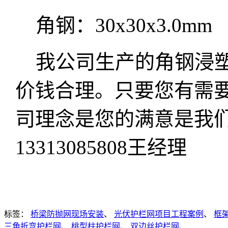
角钢：30x30x3.0mm
我公司生产的角钢浸塑
价钱合理。只要您有需
司理念是您的满意是我
13313085808王经理
标签：
桥梁防抛网现场安装
、
光伏护栏网项目工程案例
、
框
三角折弯护栏网
、
桃型柱护栏网
、
双边丝护栏网
、