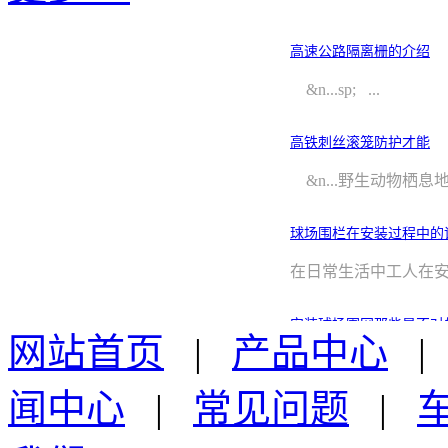
高速公路隔离栅的介绍
&n...sp; ...
高铁刺丝滚笼防护才能
&n...野生动物栖息地
球场围栏在安装过程中的
在日常生活中工人在安装 球场
安装球场围网那些是不对
网站首页
|
产品中心
&nb...除用于园林绿化
闻中心
|
常见问题
|
圈地铁丝网围栏