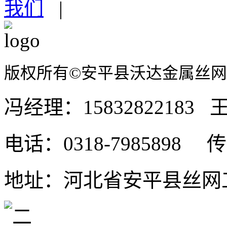
我们
|
...、高位区域防腐等领域
车间隔离网安装后要注意
&nb...间越大，车间
版权所有©安平县沃达金属丝
公路护栏安装工序流程
&nb...平的状况。 ...
冯经理：15832822183 王
高速护栏安装技术要领
电话：0318-7985898 传真
&nb...筑。 ...
焊接网隔离栅哪些原因着
地址：河北省安平县丝网工
焊接网隔离栅哪些原因着
量。 ...
钢板网护栏铁路防护栅栏