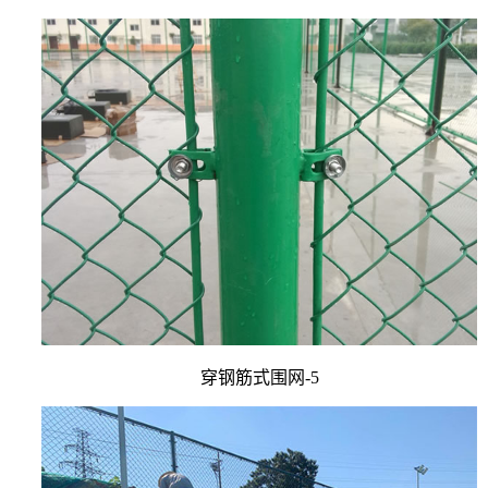
穿钢筋式围网-5