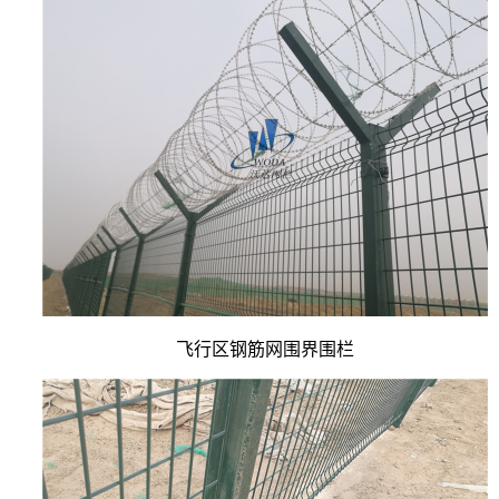
飞行区钢筋网围界围栏