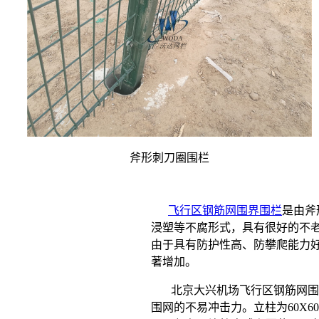
斧形刺刀圈围栏
飞行区钢筋网围界围栏
是由斧
浸塑等不腐形式，具有很好的不
由于具有防护性高、防攀爬能力好
著增加。
北京大兴机场飞行区钢筋网围界围
围网的不易冲击力。立柱为60X6