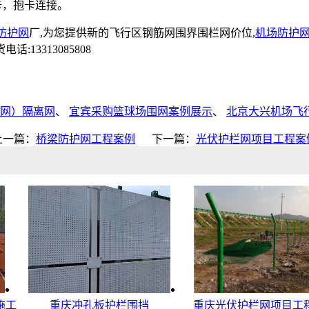
卡，抱卡连接。
防护网
厂,为您提供新的飞行区钢筋网围界围栏网价位,
机场防护
13313085808
网）隔离网
、
宜宾采购篮球场围网案例展示
、
北京大兴机场飞
上一篇：
桥梁防护网工程案例
下一篇：
光伏护栏网项目工程案
施工
重庆冲孔板护栏围挡
重庆光伏护栏网项目工