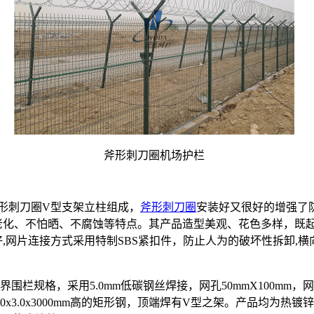
斧形刺刀圈机场护栏
形刺刀圈V型支架立柱组成，
斧形刺刀圈
安装好又很好的增强了
老化、不怕晒、不腐蚀等特点。其产品造型美观、花色多样，既
,网片连接方式采用特制SBS紧扣件，防止人为的破坏性拆卸,
栏规格，采用5.0mm低碳钢丝焊接，网孔50mmX100mm，
00x3.0x3000mm高的矩形钢，顶端焊有V型之架。产品均为