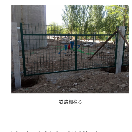
铁路栅栏-5