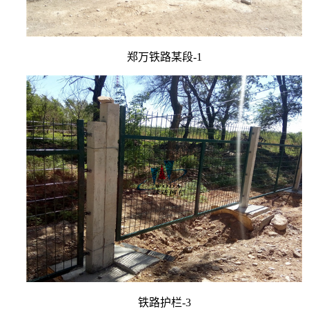
郑万铁路某段-1
铁路护栏-3