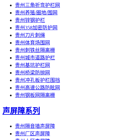
贵州三角折弯护栏网
贵州养殖/圈地/围网
贵州锌钢护栏
贵州358加密防护网
贵州刀片刺绳
贵州体育场围网
贵州刺铁丝隔离栅
贵州城市道路护栏
贵州基坑护栏网
贵州桥梁防抛网
贵州冲孔板护栏围挡
贵州高速公路防眩网
贵州钢板网隔离栅
声屏障系列
贵州隔音墙声屏障
贵州厂区声屏障