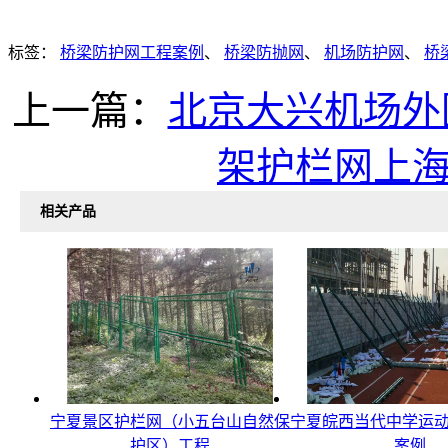
标签：
桥梁防护网工程案例
、
桥梁防抛网
、
机场防护网
、
桥
上一篇：
北京大兴机场外
架护栏网上
相关产品
宁夏景区护栏网（小五台山自然保
宁夏皖西当代中学运
护区）工程
案例