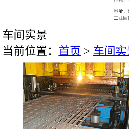
地址：
工业园I
车间实景
当前位置：
首页
>
车间实