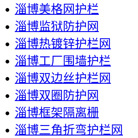
淄博美格网护栏
淄博监狱防护网
淄博热镀锌护栏网
淄博工厂围墙护栏
淄博双边丝护栏网
淄博双圈防护网
淄博框架隔离栅
淄博三角折弯护栏网