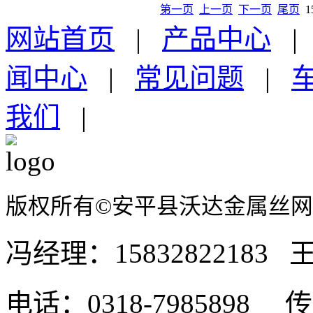
第一页
上一页
下一页
尾页
1
网站首页
|
产品中心
闻中心
|
常见问题
|
我们
|
版权所有©安平县沃达金属丝
冯经理：15832822183 王
电话：0318-7985898 传真