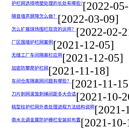
[2022-05-
护栏网选择喷塑处理的长处有哪些?
[2022-03-09]
隔音墙声屏障怎么做？
[2022-02-2
怎么扩展球场围栏现货的运用？
[2021-12-05]
厂区围墙护栏网案例
[2021-12-05]
无缝工厂车间隔离栏应用
[2021-11-18]
加密防攀爬护栏网
[2021-11-15
车间仓库隔离网问题有哪些？
[2021-10-2
刀片刺网滚笼刺绳间距多大合适
[2021-
桃型柱护栏网外表处理进程方法结构说明
[2021-10-
南水北调金属防护栅栏安装前布置