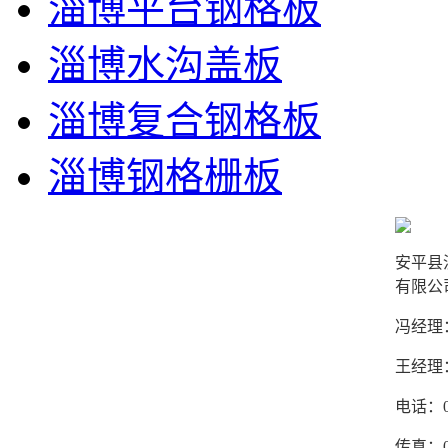
淄博平台钢格板
淄博水沟盖板
淄博复合钢格板
淄博钢格栅板
安平县
有限公
冯经理：1
王经理：1
电话：03
传真：03