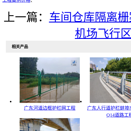
工程案例价格
、
上一篇：
车间仓库隔离栅
机场飞行
相关产品
广东河道边框护栏网工程
广东人行道护栏蚌埠
Q14道路工